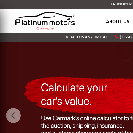
PLATINUM MOT
ABOUT US
REACH US ANYTIME AT
(+374)