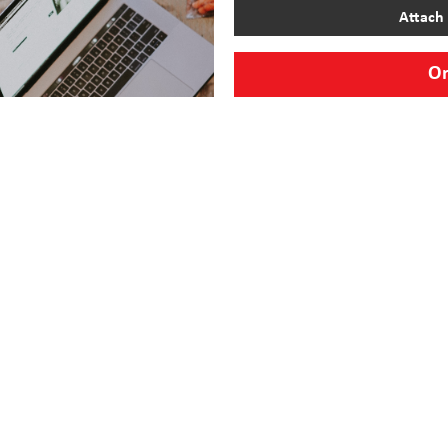
Attach 
Or