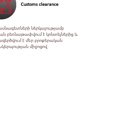
Customs clearance
ասնագետների ներկայությամբ
ն բեռնաթափվում է կոնտեյներից և
զերծվում է ﬔր բրոքերական
ակերպության ﬕջոցով