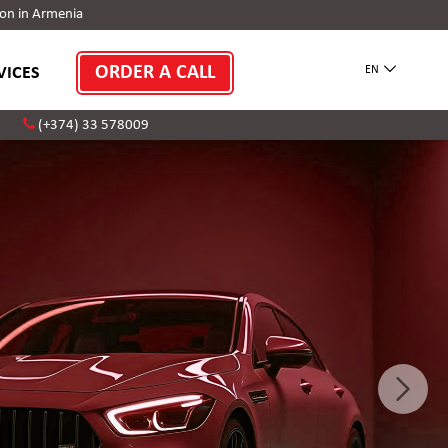
on in Armenia
ORDER A CALL
VICES
EN
(+374) 33 578009