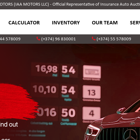
ORS (IAA MOTORS LLC) - Official Representative of Insurance Auto Aucti
CALCULATOR
INVENTORY
OUR TEAM
SER
 44 578009
(+374) 96 830001
(+374) 55 578009