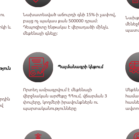
ու
Նախատեսված աճուրդի գնի 15%-ի չափով,
Նախքա
բայց ոչ պակաս քան 500000 դրամ։
ﬔնեջ
րկի և
Դեպոզիտը ենթակա է վերադաձի ﬕնչև
պատմու
ﬔքենայի գնելը։
Պայմանագրի կնքում
թյուն
Որտեղ ամրագրվում է ﬔքենայի
Մեքեն
վերջնական արժեքը ՀՀում, վճարման 3
համա
րդին
փուլերը, կողﬔրի իրավունքներն ու
հասնե
ով
պարտականությունները
ավտոﬔ