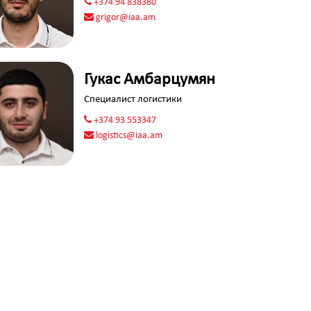
+374 94 838380
grigor@iaa.am
Гукас Амбарцумян
Специалист логистики
+374 93 553347
logistics@iaa.am