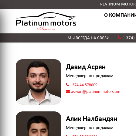
PLATINUM MOTORS 
О КОМПАНИ
МЫ ВСЕГДА НА СВЯЗИ
(+374)
Давид Асрян
Менеджер по продажам
+374 44 578009
asryan@platinummotors.am
Алик Налбандян
Менеджер по продажам