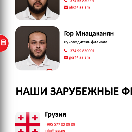
+374 55 830001
alik@iaa.am
Гор Мнацаканян
Руководитель филиала
+374 99 830001
gor@iaa.am
НАШИ ЗАРУБЕЖНЫЕ 
Грузия
+995 577 32 09 09
info@iaa.ge