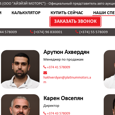
(ООО "АЙЭЙЭЙ МОТОРС") - Официальный представитель авто аукци
И
КАЛЬКУЛЯТОР
КУПИТЬ СЕЙЧАС
НАШИ СП
ЗАКАЗАТЬ ЗВОНОК
 44 578009
(+374) 96 830001
(+374) 55 578009
Арутюн Ахвердян
Менеджер по продажам
+374 41 578009
hakhverdyan@platinummotors.a
m
Карен Овсепян
Директор
+374 43 578009