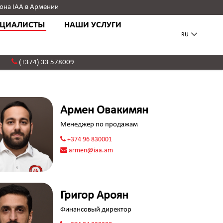
она IAA в Армении
ЕЦИАЛИСТЫ
НАШИ УСЛУГИ
RU
(+374) 33 578009
Армен Овакимян
Менеджер по продажам
+374 96 830001
armen@iaa.am
Григор Ароян
Финансовый директор