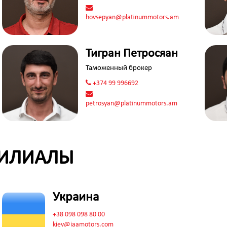
hovsepyan@platinummotors.am
Тигран Петросяан
Таможенный брокер
+374 99 996692
petrosyan@platinummotors.am
ФИЛИАЛЫ
Украина
+38 098 098 80 00
kiev@iaamotors.com